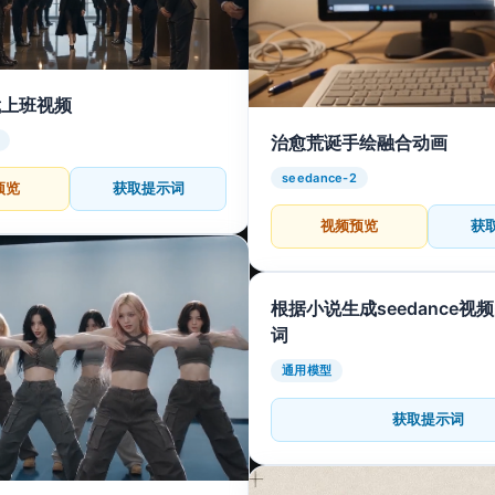
裁上班视频
治愈荒诞手绘融合动画
seedance-2
预览
获取提示词
视频预览
获
根据小说生成seedance视
词
通用模型
获取提示词