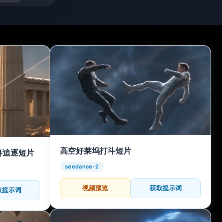
高空好莱坞打斗短片
兽追逐短片
seedance-2
视频预览
获取提示词
取提示词