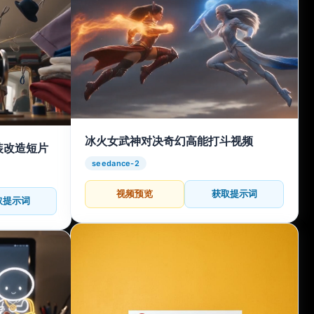
冰火女武神对决奇幻高能打斗视频
装改造短片
seedance-2
视频预览
获取提示词
取提示词