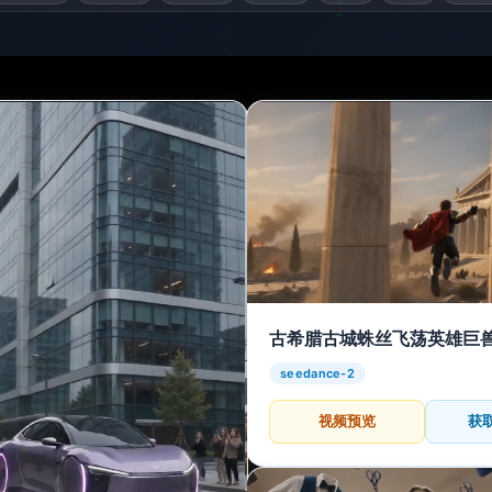
古希腊古城蛛丝飞荡英雄巨
seedance-2
视频预览
获