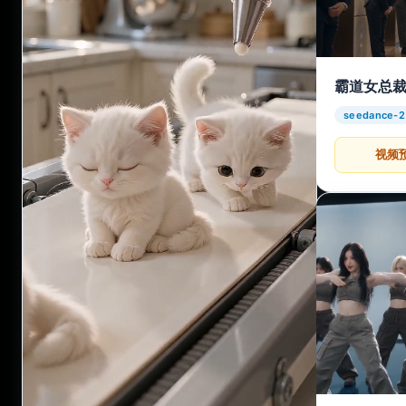
霸道女总
seedance-2
视频