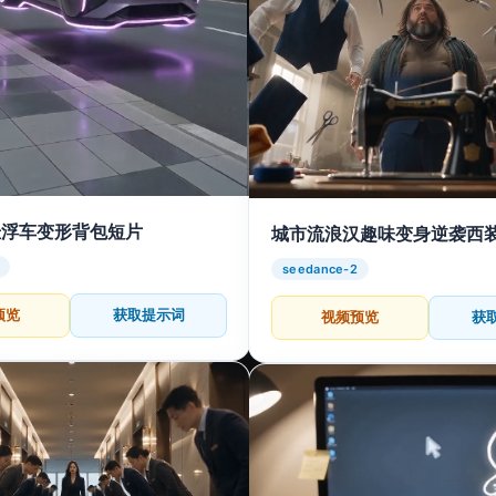
悬浮车变形背包短片
城市流浪汉趣味变身逆袭西
seedance-2
预览
获取提示词
视频预览
获