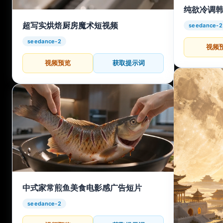
纯欲冷调
超写实烘焙厨房魔术短视频
seedance-2
seedance-2
视频
视频预览
获取提示词
中式家常煎鱼美食电影感广告短片
seedance-2